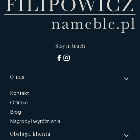
Stay in touch
Linki w stopce
O nas
Kontakt
O firmie
Blog
Nagrody i wyróżnienia
Obsługa klienta