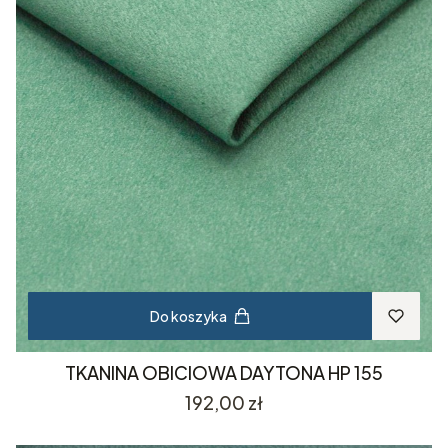
Do koszyka
TKANINA OBICIOWA DAYTONA HP 155
Cena
192,00 zł