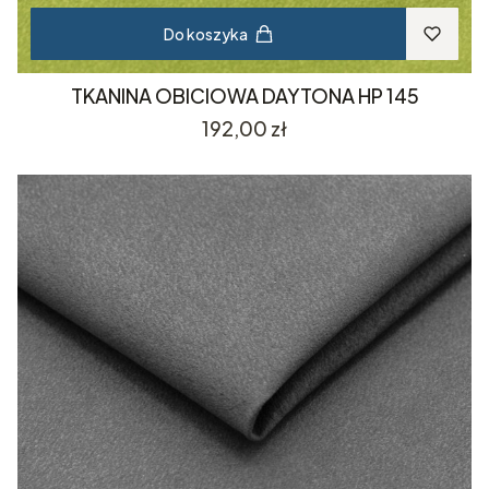
Do koszyka
TKANINA OBICIOWA DAYTONA HP 145
Cena
192,00 zł