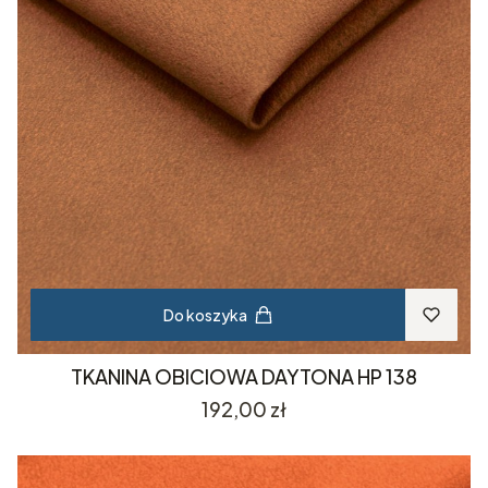
Do koszyka
TKANINA OBICIOWA DAYTONA HP 138
Cena
192,00 zł