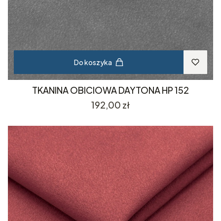
Do koszyka
TKANINA OBICIOWA DAYTONA HP 152
Cena
192,00 zł