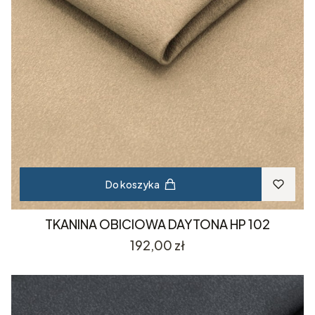
Do koszyka
TKANINA OBICIOWA DAYTONA HP 102
Cena
192,00 zł