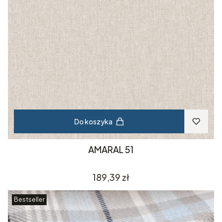
Do koszyka
AMARAL 51
Cena
189,39 zł
Bestseller