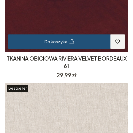
Do koszyka
TKANINA OBICIOWA RIVIERA VELVET BORDEAUX
61
Cena
29,99 zł
Bestseller