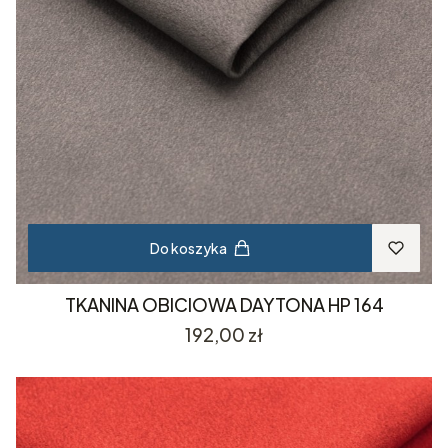
Do koszyka
TKANINA OBICIOWA DAYTONA HP 164
Cena
192,00 zł