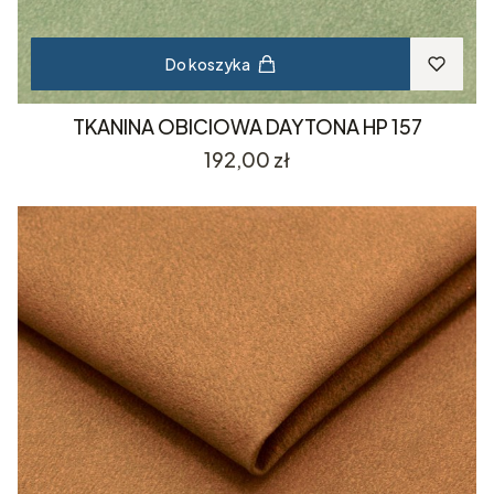
Do koszyka
TKANINA OBICIOWA DAYTONA HP 157
Cena
192,00 zł