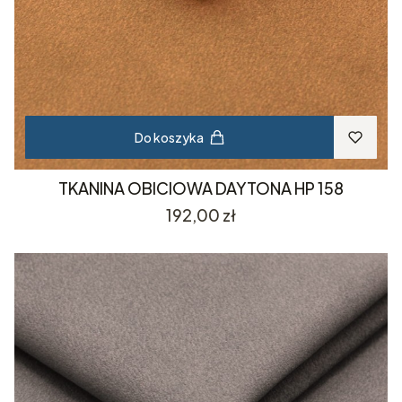
Do koszyka
TKANINA OBICIOWA DAYTONA HP 158
Cena
192,00 zł