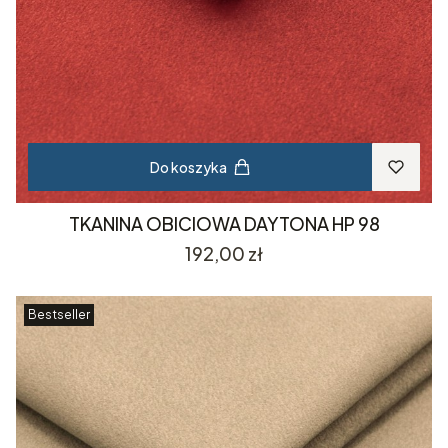
Do koszyka
TKANINA OBICIOWA DAYTONA HP 98
Cena
192,00 zł
Bestseller