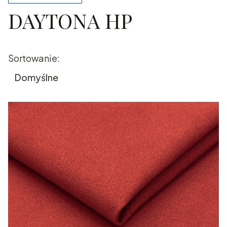
DAYTONA HP
Koniec filtrów
Lista produktów
Sortowanie:
Domyślne