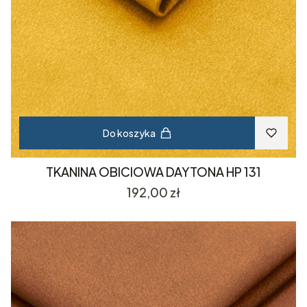
Do koszyka
TKANINA OBICIOWA DAYTONA HP 131
Cena
192,00 zł