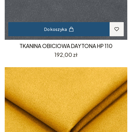
Do koszyka
TKANINA OBICIOWA DAYTONA HP 110
Cena
192,00 zł