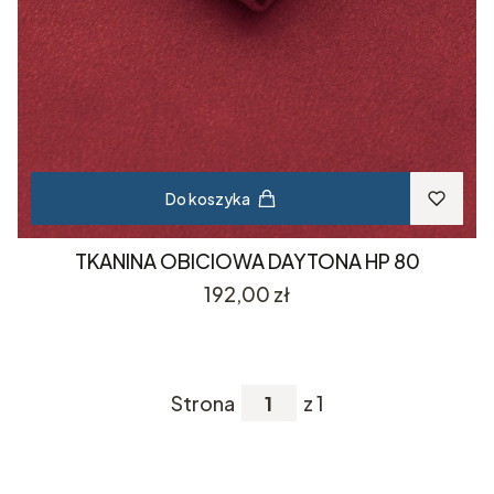
Do koszyka
TKANINA OBICIOWA DAYTONA HP 80
Cena
192,00 zł
Strona
z 1