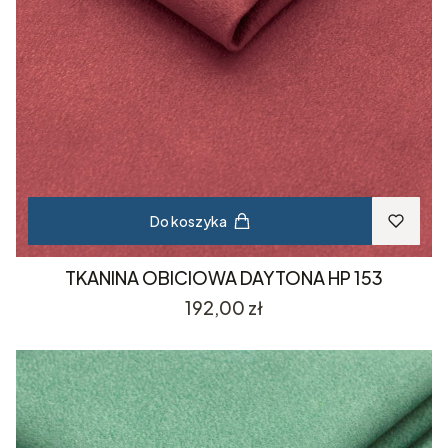
Do koszyka
TKANINA OBICIOWA DAYTONA HP 153
Cena
192,00 zł