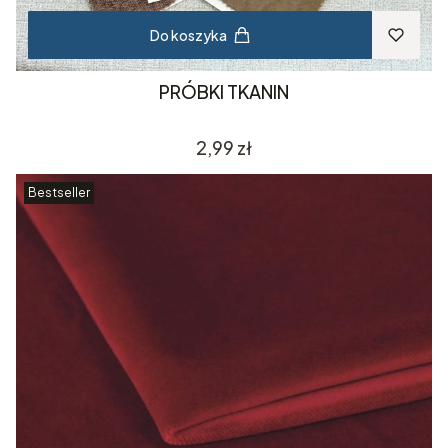
Do koszyka
PRÓBKI TKANIN
Cena
2,99 zł
Bestseller