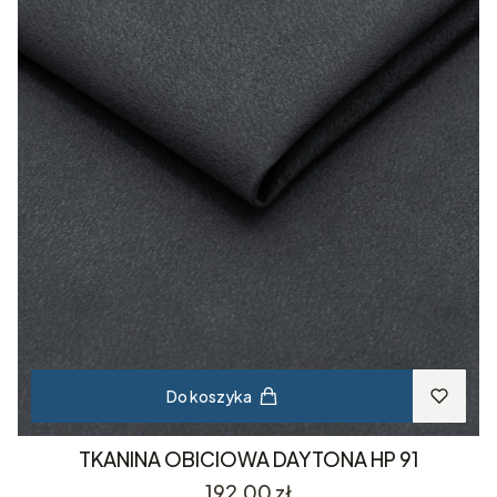
Do koszyka
TKANINA OBICIOWA DAYTONA HP 91
Cena
192,00 zł