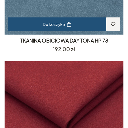
Do koszyka
TKANINA OBICIOWA DAYTONA HP 78
Cena
192,00 zł