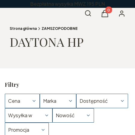
Bezpłatna wysyłka MWZ 195 PLN
Produkty w kos
Otwórz wyszukiwarkę
Szukaj
Koszyk
Zaloguj 
Strona główna
ZAMSZOPODOBNE
DAYTONA HP
Filtry
Cena
Marka
Dostępność
Wysyłka w
Nowość
Promocja