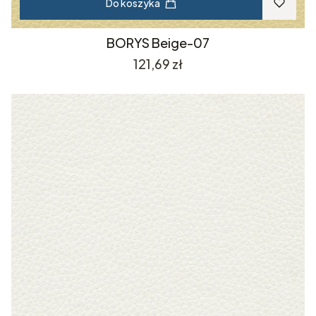
Do koszyka
BORYS Beige-07
Cena
121,69 zł