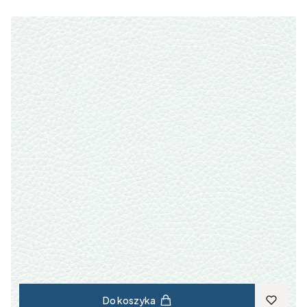
Do koszyka