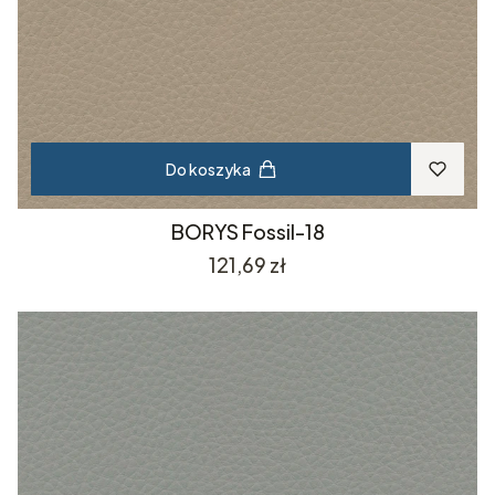
Do koszyka
BORYS Fossil-18
Cena
121,69 zł