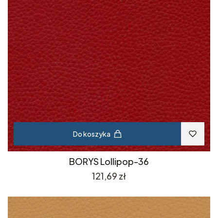
Do koszyka
BORYS Lollipop-36
Cena
121,69 zł