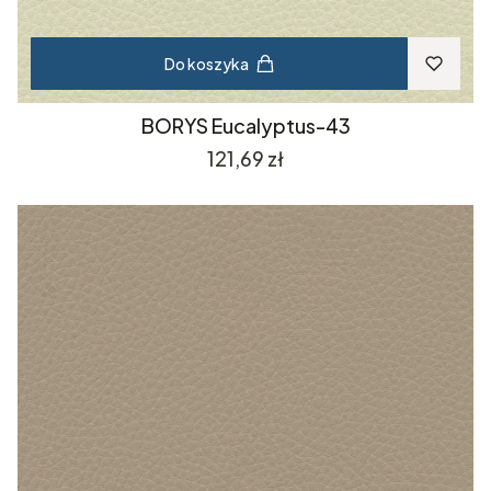
Do koszyka
BORYS Eucalyptus-43
Cena
121,69 zł