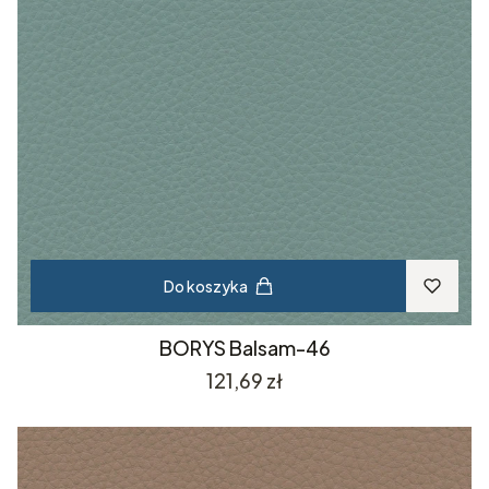
Do koszyka
BORYS Balsam-46
Cena
121,69 zł