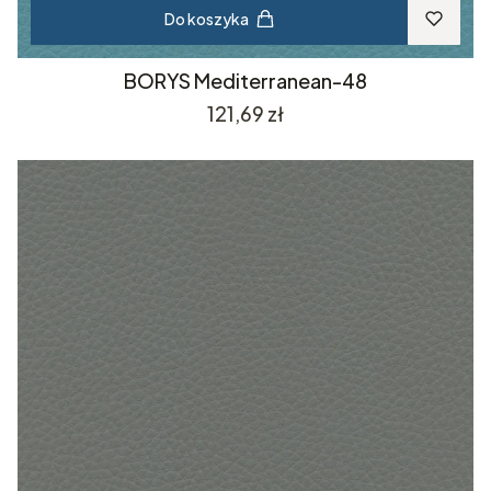
Do koszyka
BORYS Mediterranean-48
Cena
121,69 zł