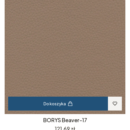
Do koszyka
BORYS Beaver-17
Cena
121,69 zł