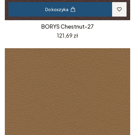
Do koszyka
BORYS Chestnut-27
Cena
121,69 zł