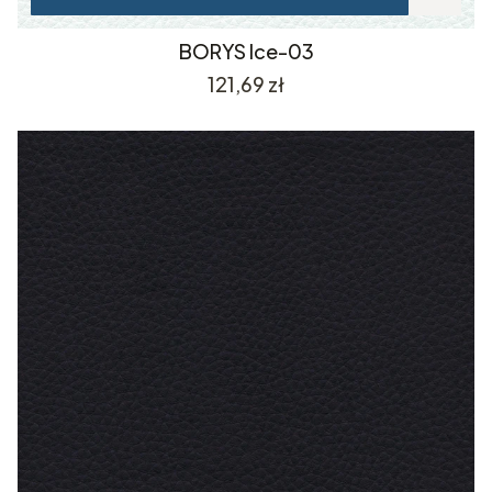
BORYS Ice-03
Cena
121,69 zł