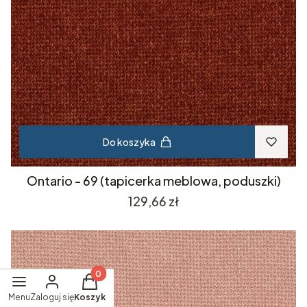
Do koszyka
Ontario - 69 (tapicerka meblowa, poduszki)
Cena
129,66 zł
Produkty w koszyku: 0. Zobacz szczegóły
Menu
Zaloguj się
Koszyk