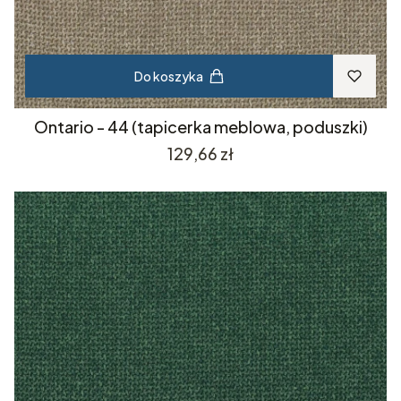
Do koszyka
Ontario - 44 (tapicerka meblowa, poduszki)
Cena
129,66 zł