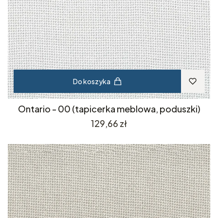
Do koszyka
Ontario - 00 (tapicerka meblowa, poduszki)
Cena
129,66 zł