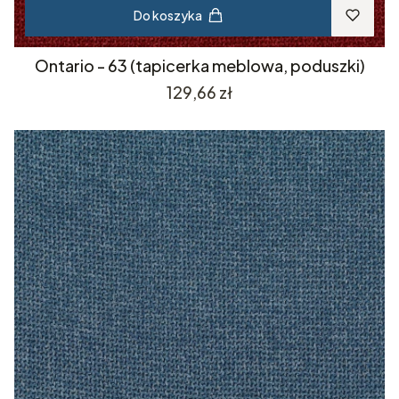
Do koszyka
Ontario - 63 (tapicerka meblowa, poduszki)
Cena
129,66 zł