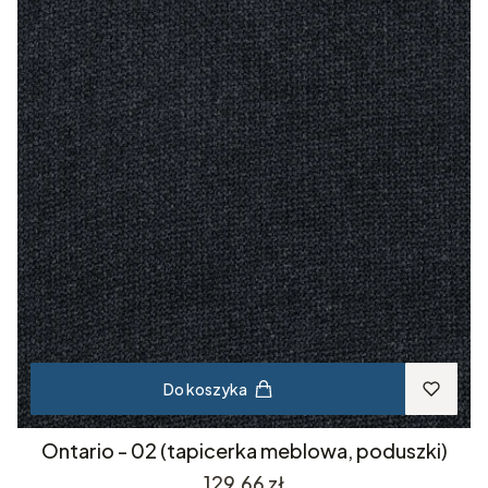
Do koszyka
Ontario - 02 (tapicerka meblowa, poduszki)
Cena
129,66 zł