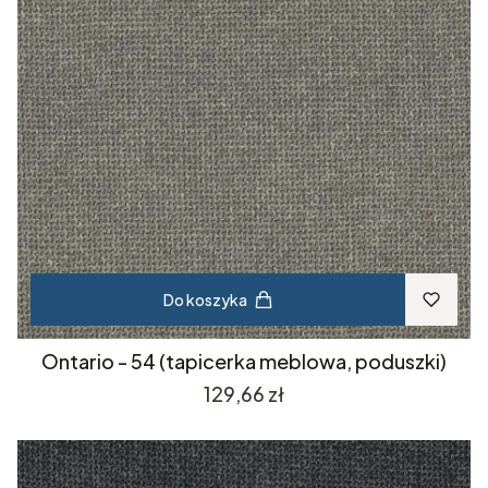
Do koszyka
Ontario - 54 (tapicerka meblowa, poduszki)
Cena
129,66 zł