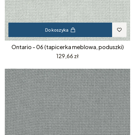
Do koszyka
Ontario - 06 (tapicerka meblowa, poduszki)
Cena
129,66 zł