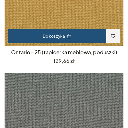
Do koszyka
Ontario - 25 (tapicerka meblowa, poduszki)
Cena
129,66 zł