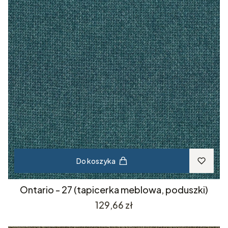
Do koszyka
Ontario - 27 (tapicerka meblowa, poduszki)
Cena
129,66 zł