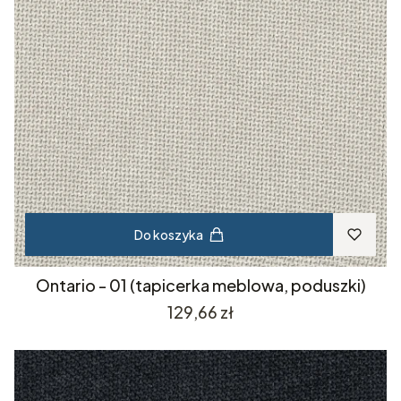
Do koszyka
Ontario - 01 (tapicerka meblowa, poduszki)
Cena
129,66 zł