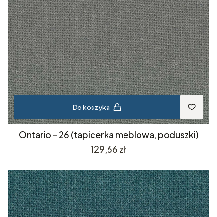
Do koszyka
Ontario - 26 (tapicerka meblowa, poduszki)
Cena
129,66 zł