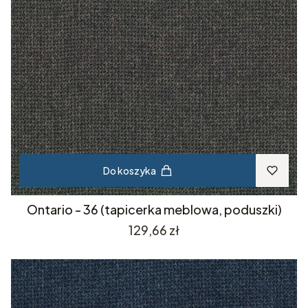
Do koszyka
Ontario - 36 (tapicerka meblowa, poduszki)
Cena
129,66 zł