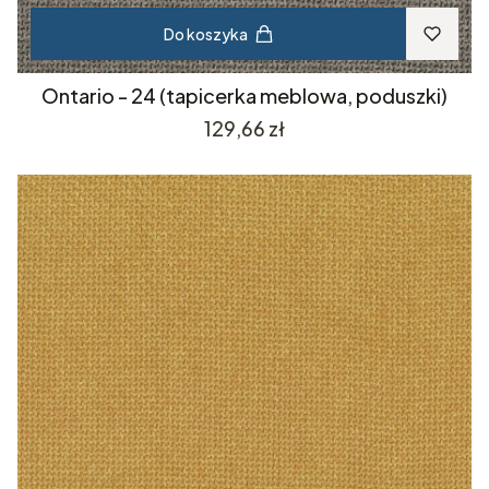
Do koszyka
Ontario - 24 (tapicerka meblowa, poduszki)
Cena
129,66 zł