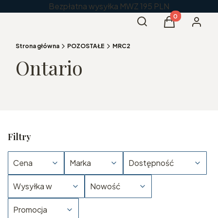
Bezpłatna wysyłka MWZ 195 PLN
Produkty w kos
Otwórz wyszukiwarkę
Szukaj
Koszyk
Zaloguj 
Strona główna
POZOSTAŁE
MRC2
Ontario
Filtry
Cena
Marka
Dostępność
Wysyłka w
Nowość
Promocja