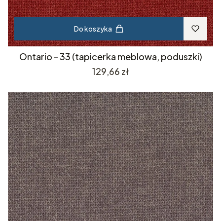
Do koszyka
Ontario - 33 (tapicerka meblowa, poduszki)
Cena
129,66 zł