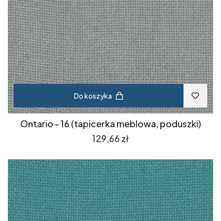
Do koszyka
Ontario - 16 (tapicerka meblowa, poduszki)
Cena
129,66 zł