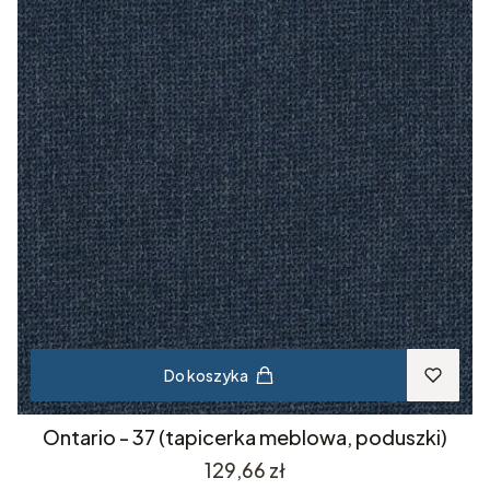
Do koszyka
Ontario - 37 (tapicerka meblowa, poduszki)
Cena
129,66 zł