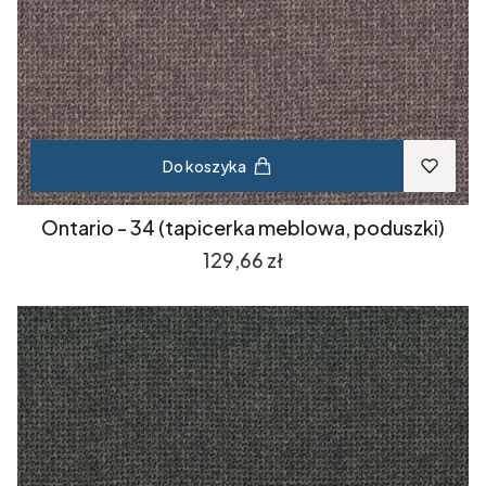
Do koszyka
Ontario - 34 (tapicerka meblowa, poduszki)
Cena
129,66 zł