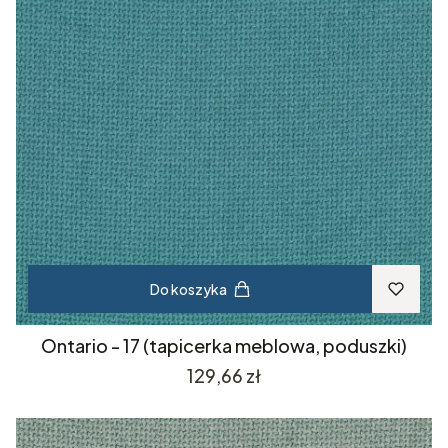
Do koszyka
Ontario - 17 (tapicerka meblowa, poduszki)
Cena
129,66 zł