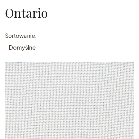
Ontario
Koniec filtrów
Lista produktów
Sortowanie:
Domyślne