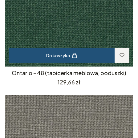
Do koszyka
Ontario - 48 (tapicerka meblowa, poduszki)
Cena
129,66 zł