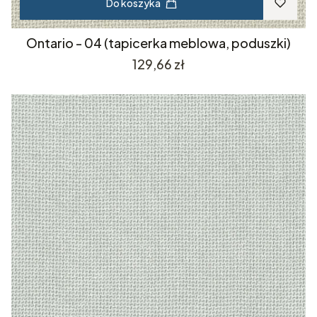
Do koszyka
Ontario - 04 (tapicerka meblowa, poduszki)
Cena
129,66 zł