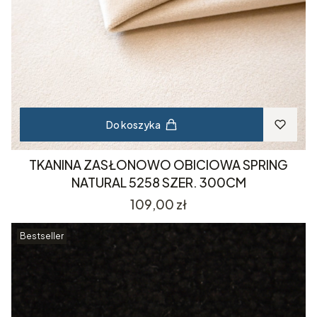
Do koszyka
TKANINA ZASŁONOWO OBICIOWA SPRING
NATURAL 5258 SZER. 300CM
Cena
109,00 zł
Bestseller