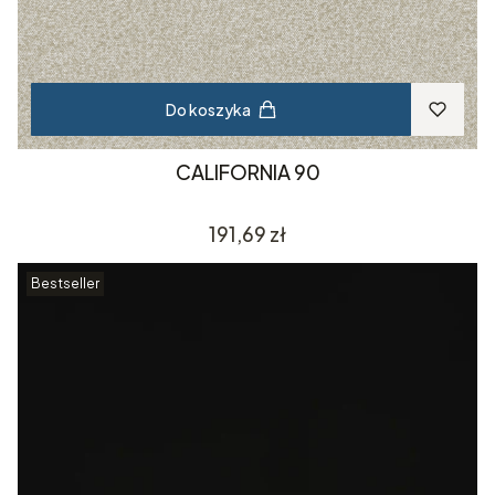
Do koszyka
CALIFORNIA 90
Cena
191,69 zł
Bestseller