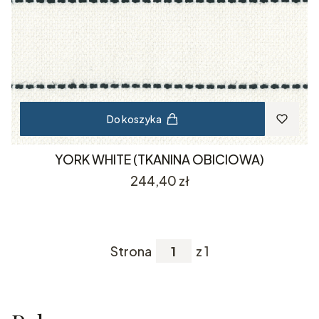
Do koszyka
YORK WHITE (TKANINA OBICIOWA)
Cena
244,40 zł
Strona
z 1