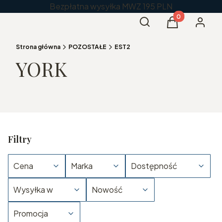
Bezpłatna wysyłka MWZ 195 PLN
Produkty w kos
Otwórz wyszukiwarkę
Szukaj
Koszyk
Zaloguj 
Strona główna
POZOSTAŁE
EST2
YORK
Filtry
Cena
Marka
Dostępność
Wysyłka w
Nowość
Promocja