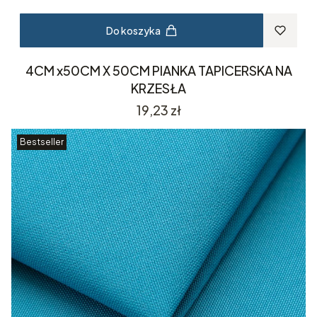
Do koszyka
4CM x50CM X 50CM PIANKA TAPICERSKA NA
KRZESŁA
Cena
19,23 zł
Bestseller