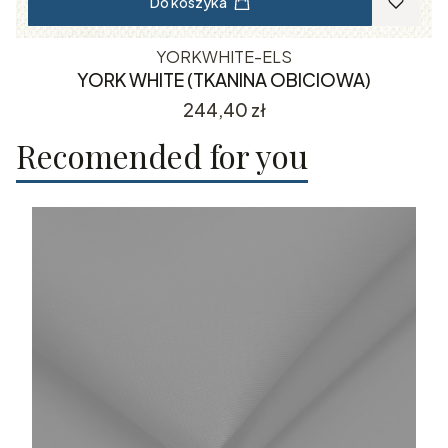
Do koszyka
YORKWHITE-ELS
YORK WHITE (TKANINA OBICIOWA)
Cena
244,40 zł
Recomended for you