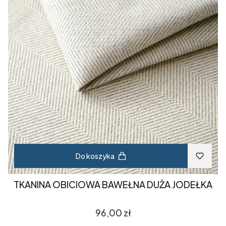
Do koszyka
TKANINA OBICIOWA BAWEŁNA DUŻA JODEŁKA
Cena
96,00 zł