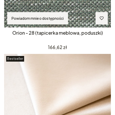
Powiadom mnie o dostępności
Orion - 28 (tapicerka meblowa, poduszki)
Cena
166,62 zł
Bestseller