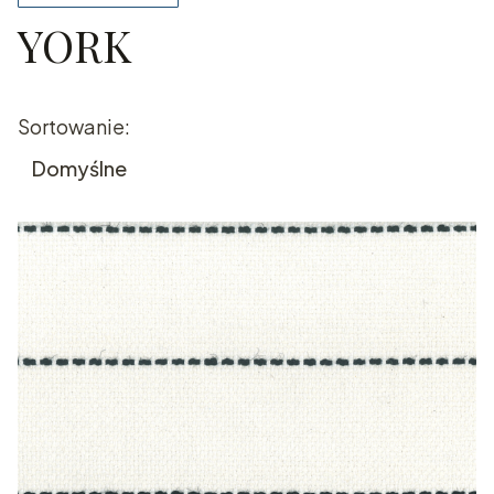
YORK
Koniec filtrów
Lista produktów
Sortowanie:
Domyślne