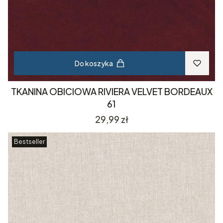
Do koszyka
TKANINA OBICIOWA RIVIERA VELVET BORDEAUX
61
Cena
29,99 zł
Bestseller