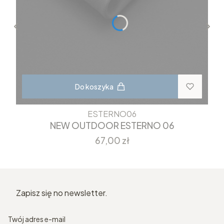
Do koszyka
ESTERNO06
NEW OUTDOOR ESTERNO 06
Cena
67,00 zł
Zapisz się no newsletter.
Twój adres e-mail