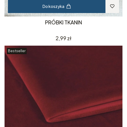
Do koszyka
PRÓBKI TKANIN
Cena
2,99 zł
Bestseller