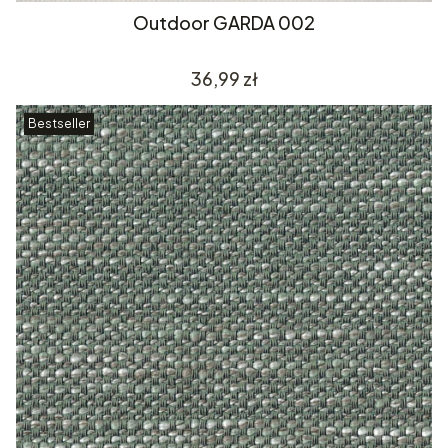
Outdoor GARDA 002
Cena
36,99 zł
Bestseller