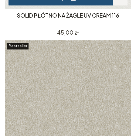
SOLID PŁÓTNO NA ŻAGLE UV CREAM 116
Cena
45,00 zł
Bestseller