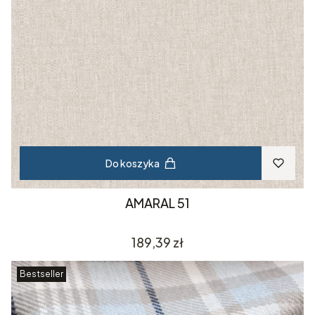
Do koszyka
AMARAL 51
Cena
189,39 zł
Bestseller