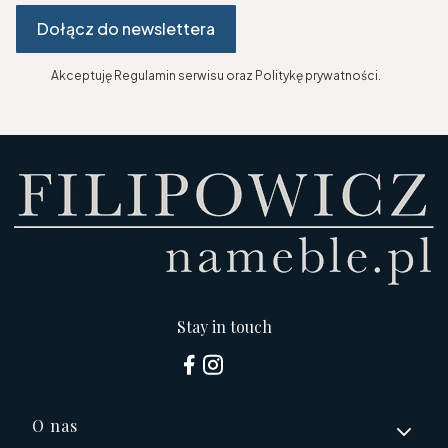
Dołącz do newslettera
Akceptuję Regulamin serwisu oraz Politykę prywatności.
Stay in touch
Linki w stopce
O nas