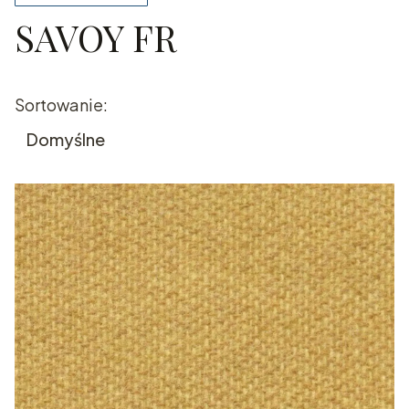
SAVOY FR
Koniec filtrów
Lista produktów
Sortowanie:
Domyślne