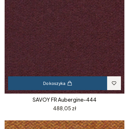
Do koszyka
SAVOY FR Aubergine-444
Cena
488,05 zł