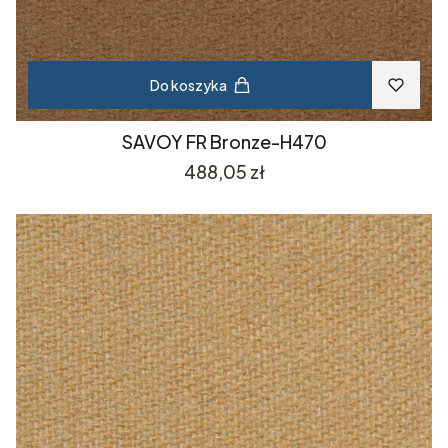
Do koszyka
SAVOY FR Bronze-H470
Cena
488,05 zł