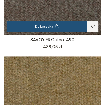
Do koszyka
SAVOY FR Calico-490
Cena
488,05 zł