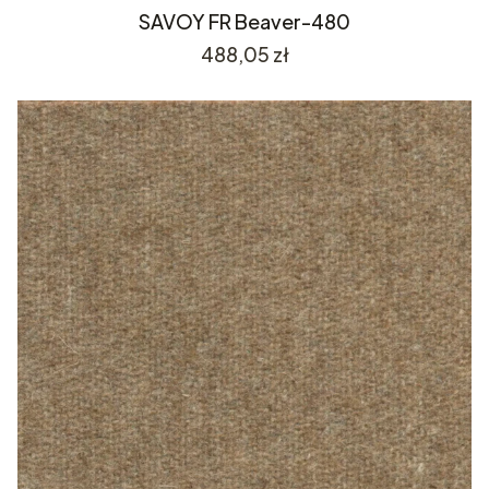
SAVOY FR Beaver-480
Cena
488,05 zł