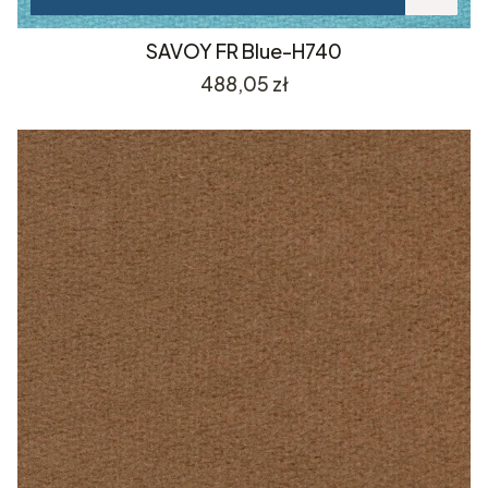
SAVOY FR Blue-H740
Cena
488,05 zł