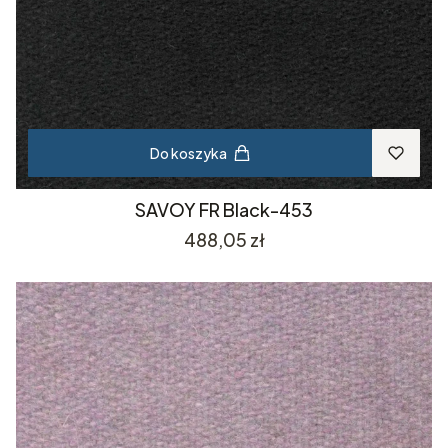
Do koszyka
SAVOY FR Black-453
Cena
488,05 zł