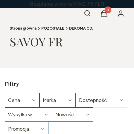
Bezpłatna wysyłka MWZ 195 PLN
Produkty w kos
Otwórz wyszukiwarkę
Szukaj
Koszyk
Zaloguj 
Strona główna
POZOSTAŁE
DEKOMA CD.
SAVOY FR
Filtry
Cena
Marka
Dostępność
Wysyłka w
Nowość
Promocja