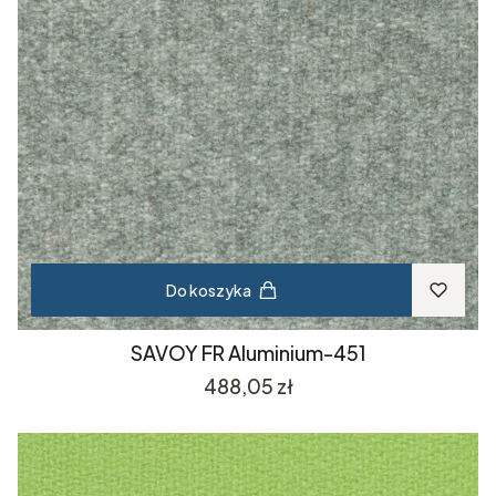
Do koszyka
SAVOY FR Aluminium-451
Cena
488,05 zł