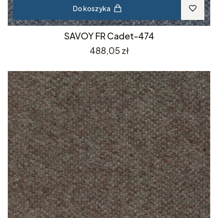
Do koszyka
SAVOY FR Cadet-474
Cena
488,05 zł