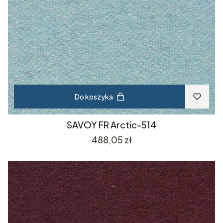
Do koszyka
SAVOY FR Arctic-514
Cena
488,05 zł