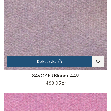
Do koszyka
SAVOY FR Bloom-449
Cena
488,05 zł