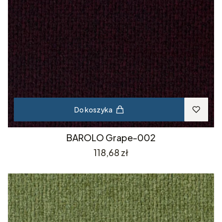
Do koszyka
BAROLO Grape-002
Cena
118,68 zł