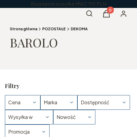
Bezpłatna wysyłka MWZ 195 PLN
Produkty w kos
Otwórz wyszukiwarkę
Szukaj
Koszyk
Zaloguj 
Strona główna
POZOSTAŁE
DEKOMA
BAROLO
Filtry
Cena
Marka
Dostępność
Wysyłka w
Nowość
Promocja