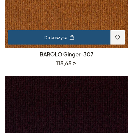
Do koszyka
BAROLO Ginger-307
Cena
118,68 zł