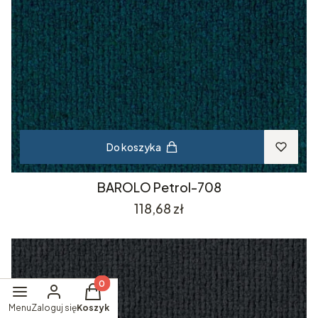
Do koszyka
BAROLO Petrol-708
Cena
118,68 zł
Produkty w koszyku: 0. Zobacz szczegóły
Menu
Zaloguj się
Koszyk