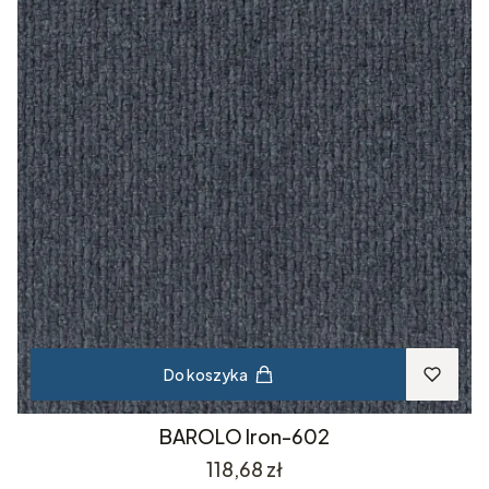
Do koszyka
BAROLO Iron-602
Cena
118,68 zł