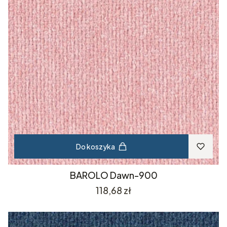
Do koszyka
BAROLO Dawn-900
Cena
118,68 zł