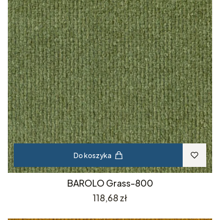
Do koszyka
BAROLO Grass-800
Cena
118,68 zł