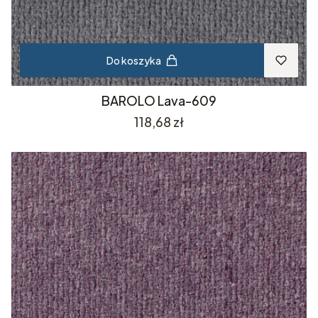
Do koszyka
BAROLO Lava-609
Cena
118,68 zł