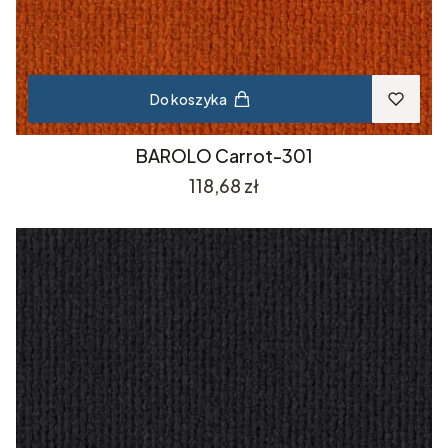
Do koszyka
BAROLO Carrot-301
Cena
118,68 zł