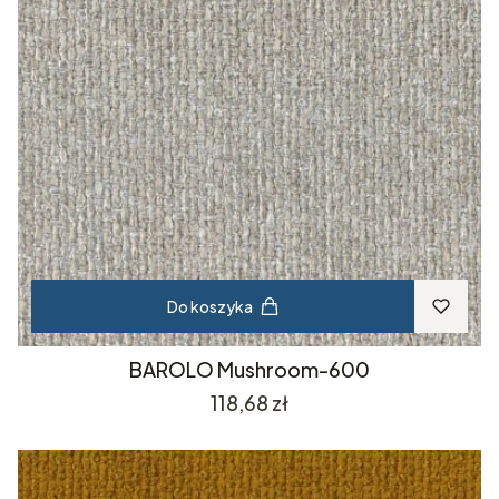
Do koszyka
BAROLO Mushroom-600
Cena
118,68 zł