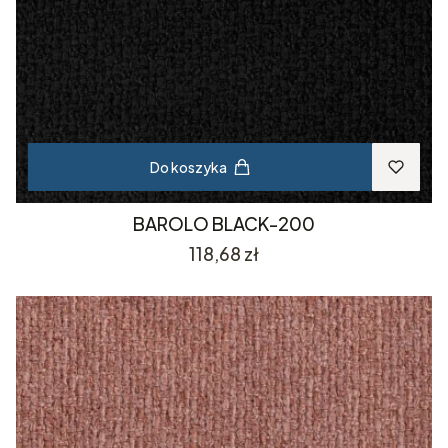
Do koszyka
BAROLO BLACK-200
Cena
118,68 zł