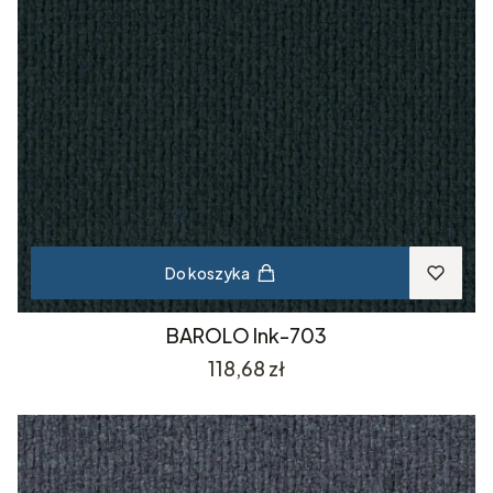
Do koszyka
BAROLO Ink-703
Cena
118,68 zł