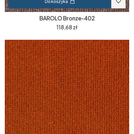
Do koszyka
BAROLO Bronze-402
Cena
118,68 zł