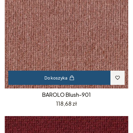
Do koszyka
BAROLO Blush-901
Cena
118,68 zł