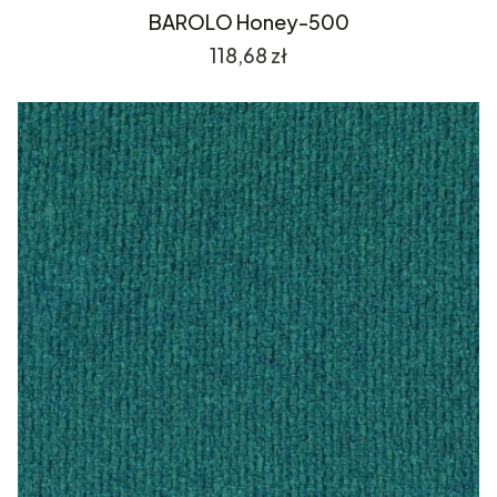
BAROLO Honey-500
Cena
118,68 zł