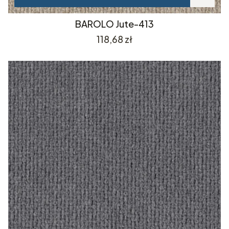
BAROLO Jute-413
Cena
118,68 zł