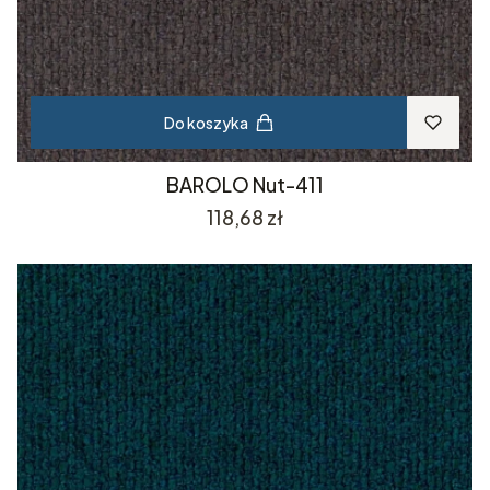
Do koszyka
BAROLO Nut-411
Cena
118,68 zł