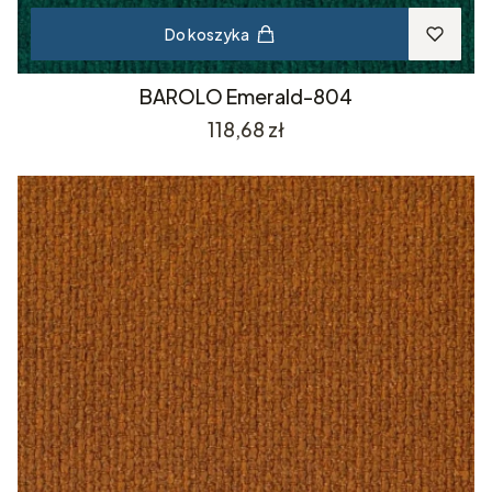
Do koszyka
BAROLO Emerald-804
Cena
118,68 zł