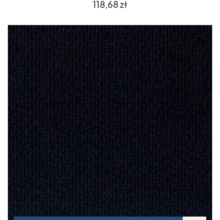
Cena
118,68 zł