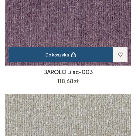
Do koszyka
BAROLO Lilac-003
Cena
118,68 zł