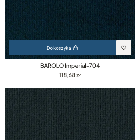
Do koszyka
BAROLO Imperial-704
Cena
118,68 zł