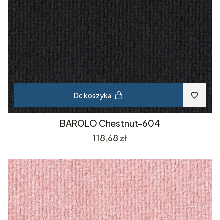
Do koszyka
BAROLO Chestnut-604
Cena
118,68 zł