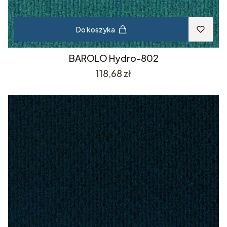
Do koszyka
BAROLO Hydro-802
Cena
118,68 zł