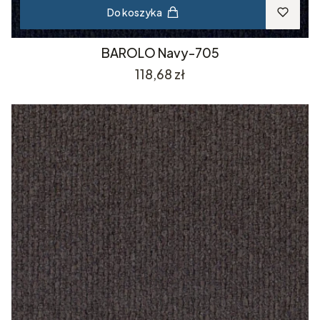
Do koszyka
BAROLO Navy-705
Cena
118,68 zł