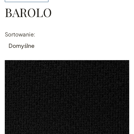
BAROLO
Koniec filtrów
Lista produktów
Sortowanie:
Domyślne