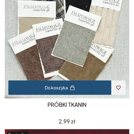
Do koszyka
PRÓBKI TKANIN
Cena
2,99 zł