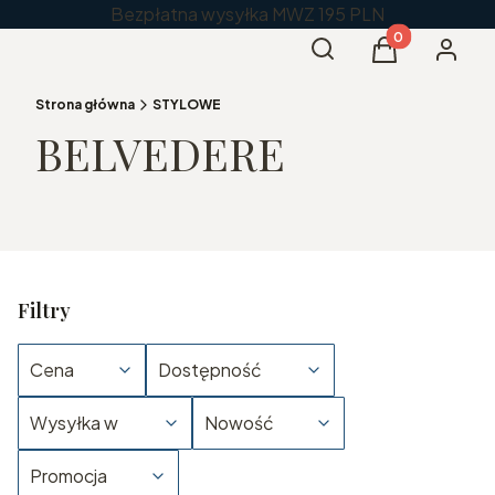
Bezpłatna wysyłka MWZ 195 PLN
Produkty w kos
Otwórz wyszukiwarkę
Szukaj
Koszyk
Zaloguj 
Strona główna
STYLOWE
BELVEDERE
Filtry
Cena
Dostępność
Wysyłka w
Nowość
Promocja