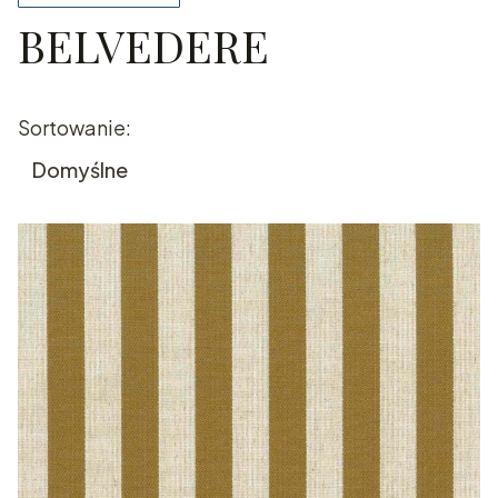
BELVEDERE
Koniec filtrów
Lista produktów
Sortowanie:
Domyślne