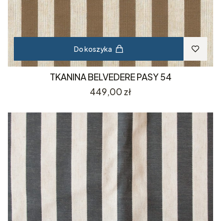
Do koszyka
TKANINA BELVEDERE PASY 54
Cena
449,00 zł