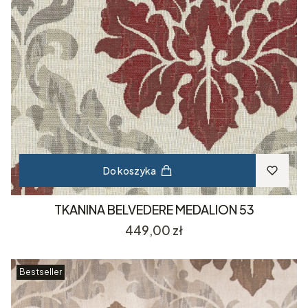
Do koszyka
TKANINA BELVEDERE MEDALION 53
Cena
449,00 zł
Bestseller