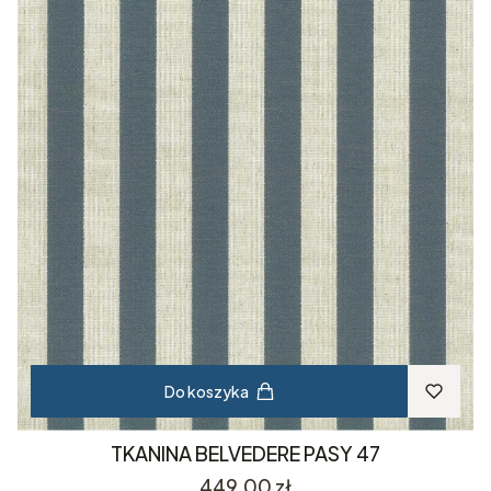
Do koszyka
TKANINA BELVEDERE PASY 47
Cena
449,00 zł