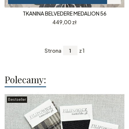
TKANINA BELVEDERE MEDALION 56
Cena
449,00 zł
Strona
z 1
Polecamy:
Bestseller