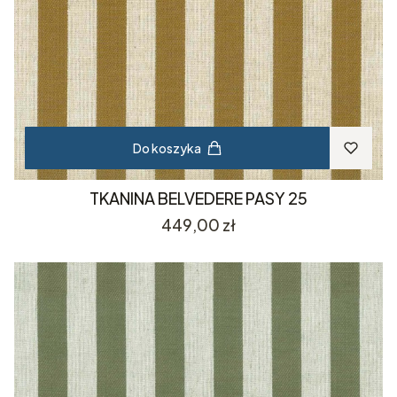
Do koszyka
TKANINA BELVEDERE PASY 25
Cena
449,00 zł