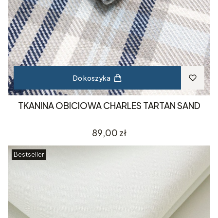
Do koszyka
TKANINA OBICIOWA CHARLES TARTAN SAND
Cena
89,00 zł
Bestseller