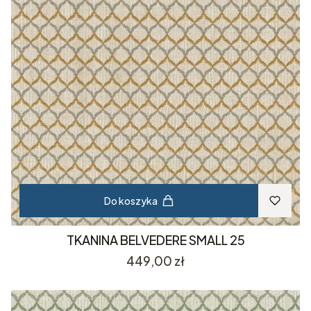
Do koszyka
TKANINA BELVEDERE SMALL 25
Cena
449,00 zł