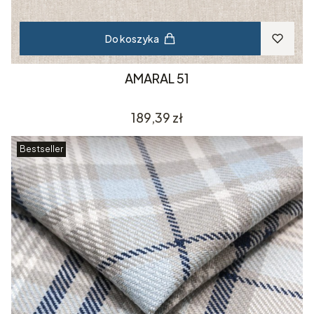
Do koszyka
AMARAL 51
Cena
189,39 zł
Bestseller