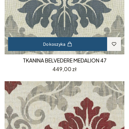
Do koszyka
TKANINA BELVEDERE MEDALION 47
Cena
449,00 zł