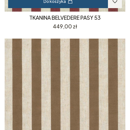
Do koszyka
TKANINA BELVEDERE PASY 53
Cena
449,00 zł