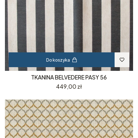
Do koszyka
TKANINA BELVEDERE PASY 56
Cena
449,00 zł