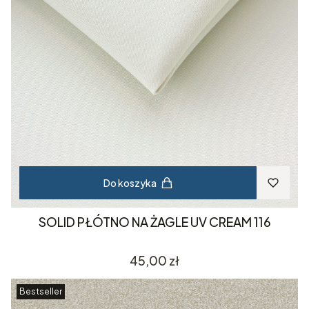
Do koszyka
SOLID PŁÓTNO NA ŻAGLE UV CREAM 116
Cena
45,00 zł
Bestseller