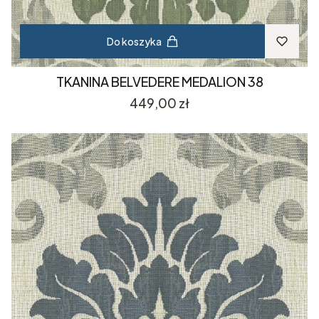
Do koszyka
TKANINA BELVEDERE MEDALION 38
Cena
449,00 zł