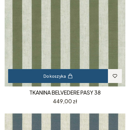
Do koszyka
TKANINA BELVEDERE PASY 38
Cena
449,00 zł