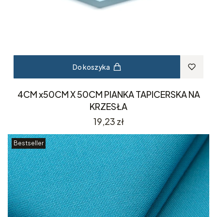
Do koszyka
4CM x50CM X 50CM PIANKA TAPICERSKA NA
KRZESŁA
Cena
19,23 zł
Bestseller