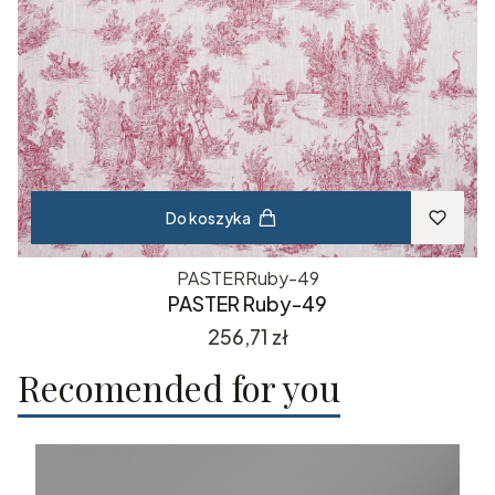
Do koszyka
PASTERRuby-49
PASTER Ruby-49
Cena
256,71 zł
Recomended for you