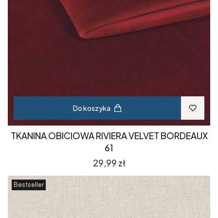
Do koszyka
TKANINA OBICIOWA RIVIERA VELVET BORDEAUX
61
Cena
29,99 zł
Bestseller