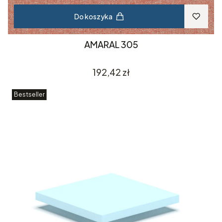
Do koszyka
AMARAL 305
Cena
192,42 zł
Bestseller