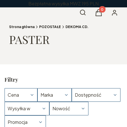
Bezpłatna wysyłka MWZ 195 PLN
Produkty w kos
Otwórz wyszukiwarkę
Szukaj
Koszyk
Zaloguj 
Strona główna
POZOSTAŁE
DEKOMA CD.
PASTER
Filtry
Cena
Marka
Dostępność
Wysyłka w
Nowość
Promocja