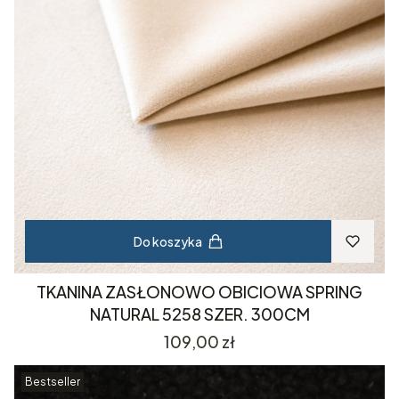
Do koszyka
TKANINA ZASŁONOWO OBICIOWA SPRING
NATURAL 5258 SZER. 300CM
Cena
109,00 zł
Bestseller