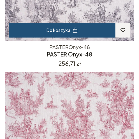
Do koszyka
PASTEROnyx-48
PASTER Onyx-48
Cena
256,71 zł