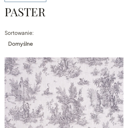
PASTER
Koniec filtrów
Lista produktów
Sortowanie:
Domyślne