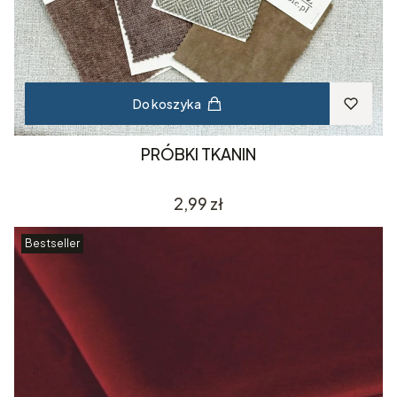
Do koszyka
PRÓBKI TKANIN
Cena
2,99 zł
Bestseller