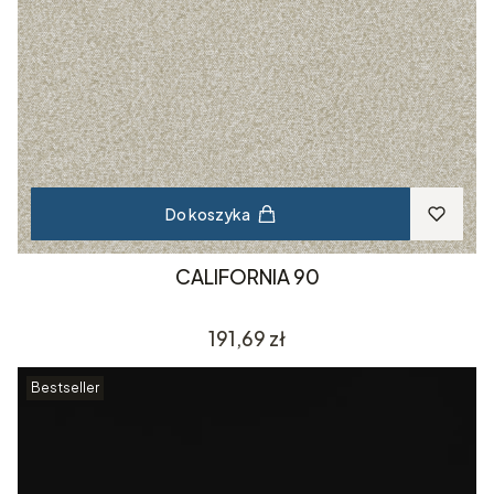
Do koszyka
CALIFORNIA 90
Cena
191,69 zł
Bestseller