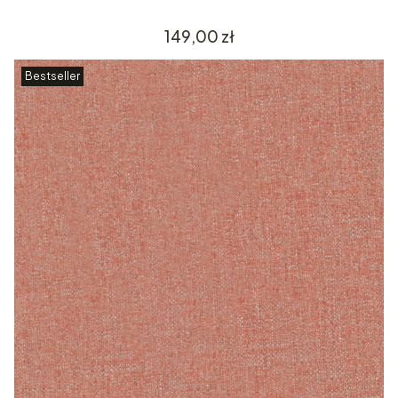
Cena
149,00 zł
Bestseller