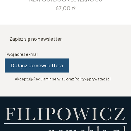
Cena
67,00 zł
Zapisz się no newsletter.
Twój adres e-mail
Dołącz do newslettera
Akceptuję Regulamin serwisu oraz Politykę prywatności.