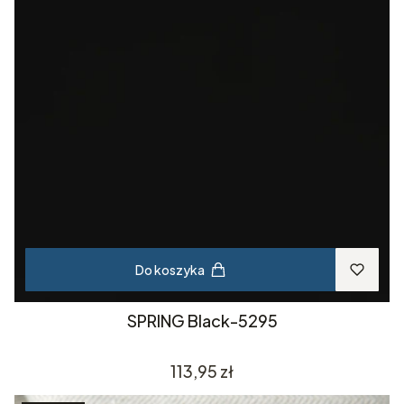
Do koszyka
SPRING Black-5295
Cena
113,95 zł