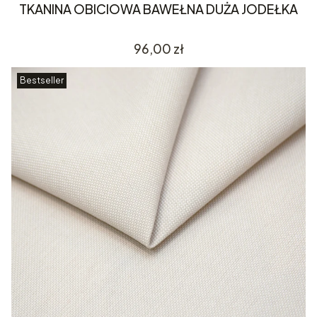
TKANINA OBICIOWA BAWEŁNA DUŻA JODEŁKA
Cena
96,00 zł
Bestseller