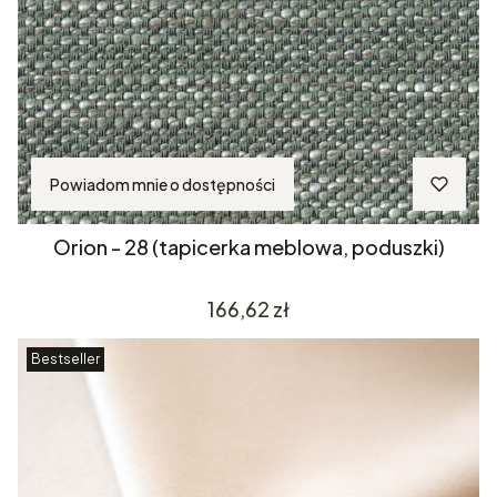
Powiadom mnie o dostępności
Orion - 28 (tapicerka meblowa, poduszki)
Cena
166,62 zł
Bestseller