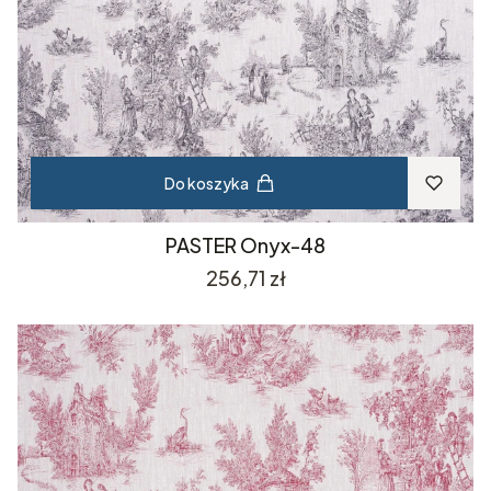
Do koszyka
PASTER Onyx-48
Cena
256,71 zł