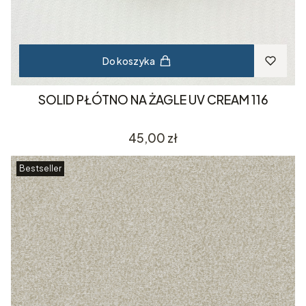
Do koszyka
SOLID PŁÓTNO NA ŻAGLE UV CREAM 116
Cena
45,00 zł
Bestseller