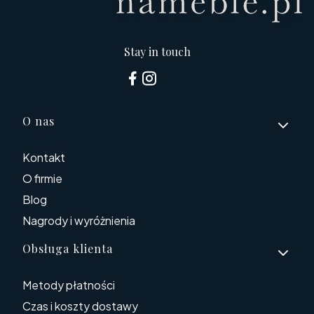
Stay in touch
Linki w stopce
O nas
Kontakt
O firmie
Blog
Nagrody i wyróżnienia
Obsługa klienta
Metody płatności
Czas i koszty dostawy