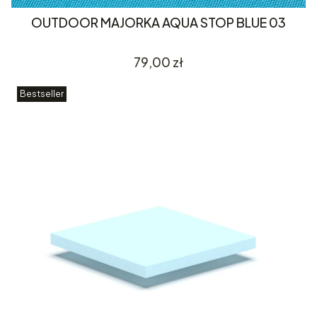
OUTDOOR MAJORKA AQUA STOP BLUE 03
Cena
79,00 zł
Bestseller