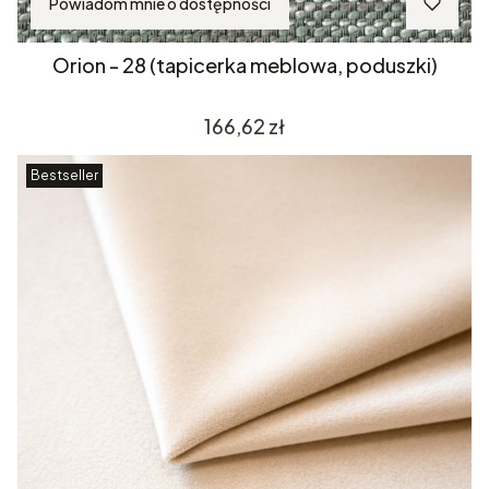
Powiadom mnie o dostępności
Orion - 28 (tapicerka meblowa, poduszki)
Cena
166,62 zł
Bestseller