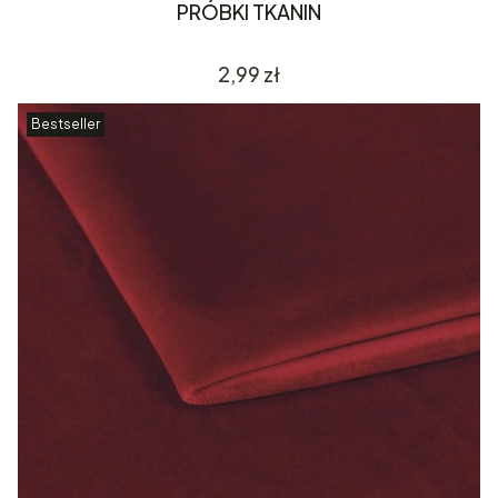
PRÓBKI TKANIN
Cena
2,99 zł
Bestseller