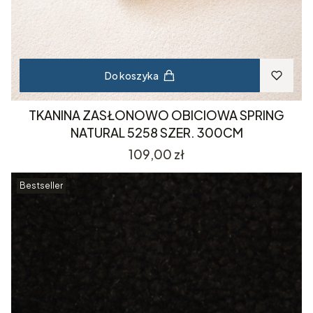
Do koszyka
TKANINA ZASŁONOWO OBICIOWA SPRING
NATURAL 5258 SZER. 300CM
Cena
109,00 zł
Bestseller