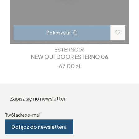
Do koszyka
ESTERNO06
NEW OUTDOOR ESTERNO 06
Cena
67,00 zł
Zapisz się no newsletter.
Twój adres e-mail
Dołącz do newslettera