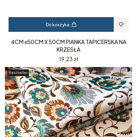
Do koszyka
4CM x50CM X 50CM PIANKA TAPICERSKA NA
KRZESŁA
Cena
19,23 zł
Bestseller