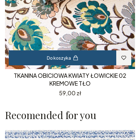
Do koszyka
TKANINA OBICIOWA KWIATY ŁOWICKIE 02
KREMOWE TŁO
Cena
59,00 zł
Recomended for you