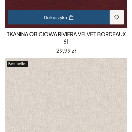
Do koszyka
TKANINA OBICIOWA RIVIERA VELVET BORDEAUX
61
Cena
29,99 zł
Bestseller