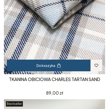
Do koszyka
TKANINA OBICIOWA CHARLES TARTAN SAND
Cena
89,00 zł
Bestseller