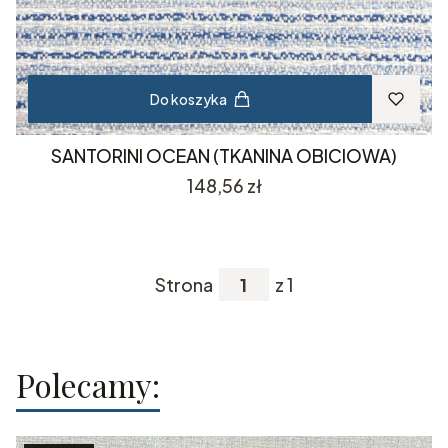
Do koszyka
SANTORINI OCEAN (TKANINA OBICIOWA)
Cena
148,56 zł
Strona
z 1
Polecamy: