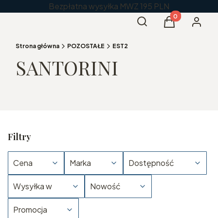
Bezpłatna wysyłka MWZ 195 PLN
Produkty w kos
Otwórz wyszukiwarkę
Szukaj
Koszyk
Zaloguj 
Strona główna
POZOSTAŁE
EST2
SANTORINI
Filtry
Cena
Marka
Dostępność
Wysyłka w
Nowość
Promocja