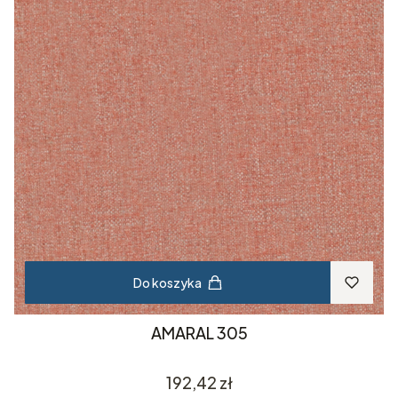
Do koszyka
AMARAL 305
Cena
192,42 zł