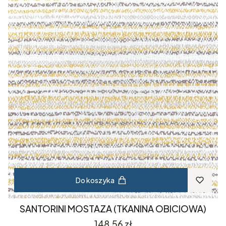
Do koszyka
SANTORINI MOSTAZA (TKANINA OBICIOWA)
Cena
148,56 zł