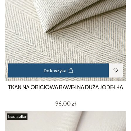
Do koszyka
TKANINA OBICIOWA BAWEŁNA DUŻA JODEŁKA
Cena
96,00 zł
Bestseller