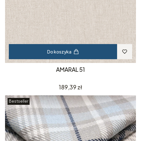
Do koszyka
AMARAL 51
Cena
189,39 zł
Bestseller