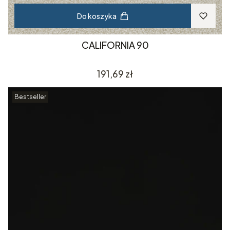
Do koszyka
CALIFORNIA 90
Cena
191,69 zł
Bestseller