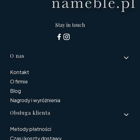
Stay in touch
Linki w stopce
O nas
Kontakt
O firmie
Blog
Nagrody i wyróżnienia
Obsługa klienta
Metody płatności
Czas i koszty dostawy