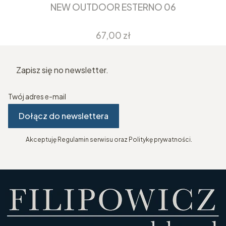
NEW OUTDOOR ESTERNO 06
Cena
67,00 zł
Zapisz się no newsletter.
Twój adres e-mail
Dołącz do newslettera
Akceptuję Regulamin serwisu oraz Politykę prywatności.